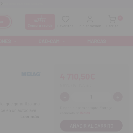
anos GRATIS al
900 300 475
Ofertas especiales cada mes
0
ar
Compra rápida
Favoritos
Iniciar sesión
Carrito
ONES
CAD-CAM
MARCAS
4 710,50€
5 699,71€
IVA incl.
-
+
Disminuir
Aumenta
cantidad:
cantidad
ío, que garantiza una
Disponible para compra. Entrega
uce en un autoclave
estimada en
15 días
.
Leer más
ién brinda numerosas