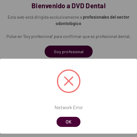
Bienvenido a DVD Dental
a cámara: 17 litros.
Esta web está dirigida exclusivamente a
profesionales del sector
.
odontológico
rga máx.: 5 kg de instrumentos / 1,8 kg de textiles.
ción.
Pulse en 'Soy profesional' para confirmar que es profesional dental.
 230 V, 50 - 60 Hz.
Soy profesional
n un concepto operativo intuitivo.
ntrada: 2.100 W.
ue permiten flujos de trabajo eficientes.
utoclave.
iabilidad del proceso.
051
Network Error
OK