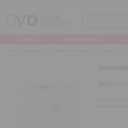
Recibe tu pedido en 24/48 horas
Monta tu clínica ¡Te acompañamos!
Buscar
CLÍNICA
ESPECIALIDADES
Inicio
Equipamiento
Desinfección e Higiene
Autoclaves
Aut
Autoclave
REF. DVD
31619
Vacuklav 31 B+ c
operación confia
universal de fun
El autoclave Vac