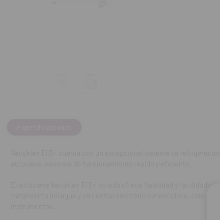
posibilidades d
agua y un contro
esterilización d
Características
Autoclave uni
Fácil manejo 
Unidad indepe
Especificaciones
El concepto d
Vacuklav 31 B+ cuenta con un excepcional sistema de refrigeración
Altas capacid
autoclave universal de funcionamiento rápido y eficiente.
La interfaz d
El autoclave Vacuklav 31 B+ no solo ofrece fiabilidad y facilidad
tratamiento del agua y un control electrónico meticuloso, este sis
Especificacion
instrumentos.
Tamaño de la 