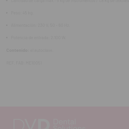
Cantidad de carga máx.: 5 kg de instrumentos / 1,8 kg de textiles
Peso: 45 kg.
Alimentación: 230 V, 50 - 60 Hz.
Potencia de entrada: 2.100 W.
Contenido:
el autoclave.
REF. FAB: ME10051