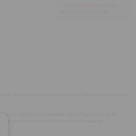
el tratamiento del
Te faltan
110.00€
para envío
rantiza una
gratis (solo a Península)
ntos.
tivo intuitivo.
de usar. Además, su concepto innovador de rapidez se traduce en un
e trabajo eficientes.
so.
ción y una seguridad incomparable. Con un seguimiento en el
 calidad, proporcionando la máxima protección para sus