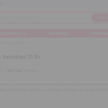
Llám
Envíos gratuitos a partir de 110€
Busc
EQUIPAMIENTO
UNIFORMES
PROMOCI
oclave Vacuklav 31 B+
 Vacuklav 31 B+
75
|
REF. FAB.
ME10051
uenta con un excepcional sistema de refrigeración de la bomba de vac
ble y fácil de usar. Además, su concepto innovador de rapidez se trad
cionamiento rápido y eficiente.
uklav 31 B+ no solo ofrece fiabilidad y facilidad de uso, sino que tamb