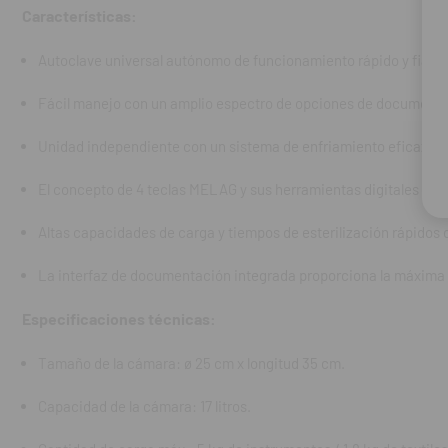
Características:
Capacidad de l
Autoclave universal autónomo de funcionamiento rápido y fiable
Cantidad de ca
Fácil manejo con un amplio espectro de opciones de documenta
Peso: 45 kg.
Unidad independiente con un sistema de enfriamiento eficaz.
Alimentación:
El concepto de 4 teclas MELAG y sus herramientas digitales crea
Potencia de e
Altas capacidades de carga y tiempos de esterilización rápidos q
Contenido:
el a
La interfaz de documentación integrada proporciona la máxima f
REF. FAB: ME10
Especificaciones técnicas:
Tamaño de la cámara: ø 25 cm x longitud 35 cm.
Capacidad de la cámara: 17 litros.