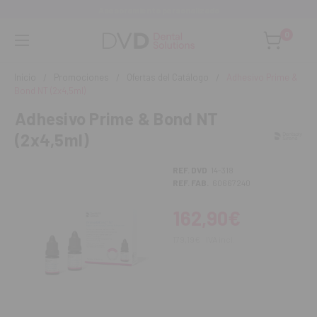
Asesoramiento personalizado
0
Inicio
Promociones
Ofertas del Catálogo
Adhesivo Prime &
Bond NT (2x4,5ml)
Adhesivo Prime & Bond NT
(2x4,5ml)
REF. DVD
14-318
REF. FAB.
60667240
162,90€
179,19€
IVA incl.