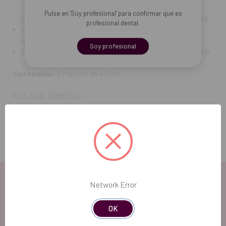
compómero Dyract AP, tratamientos de cementación
Pulse en 'Soy profesional' para confirmar que es
para restauraciones indirectas y reparaciones adhesivas.
profesional dental.
Barniz para cavidad adhesiva bajo restauraciones de
amalgama.
Soy profesional
Barniz protector para áreas con hipersensibilidad cervical.
Contenido:
2 frascos de 4,5ml.
REF. FAB: 60667240
Network Error
OK
EL FUTURO