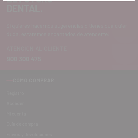
DENTAL.
Si quieres hacernos sugerencias o tienes cualquier
duda, estaremos encantados de atenderte!
ATENCIÓN AL CLIENTE
900 300 475
CÓMO COMPRAR
Registro
Acceder
Mi cuenta
Guía de compra
Envíos y devoluciones