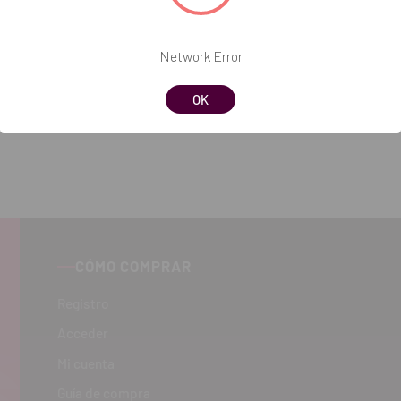
Network Error
OK
CÓMO COMPRAR
Registro
Acceder
Mi cuenta
Guía de compra