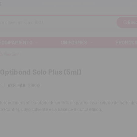
Llám
Envíos gratuitos a partir de 110€
Busc
EQUIPAMIENTO
UNIFORMES
PROMOCI
o Plus (5ml)
Optibond Solo Plus (5ml)
2
|
REF. FAB.
29692
fotopolimerizable dotado de un 15% de partículas de vidrio de bario de
o Point 4), cuyo solvente es a base de alcohol etílico.
todas las restauraciones “adheridas” ya sea que la técnica sea directa 