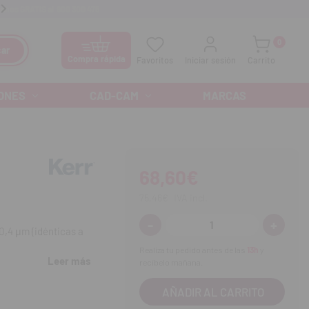
anos GRATIS al
900 300 475
Ofertas especiales cada mes
0
ar
Compra rápida
Favoritos
Iniciar sesión
Carrito
ONES
CAD-CAM
MARCAS
68,60€
75,46€
IVA incl.
-
+
Disminuir
Aumenta
 0,4 μm (idénticas a
cantidad:
cantidad
Realiza tu pedido antes de las
13h
y
Leer más
recíbelo mañana.
o indirecta.