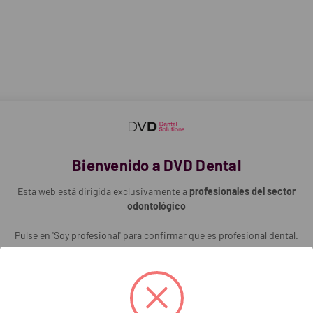
erencia y excelente sellado.
los riesgos de sensibilidad postoperatoria.
se ve simplificado gracias al tiempo reducido que supone su aplicación.
rza la capa híbrida y penetra en los túbulos dentinarios.
o (un solo bote).
co de 5ml.
2
Bienvenido a DVD Dental
 vidrio de bario de 0,4 μm (idénticas a las del compuesto Point 4), cuyo
Esta web está dirigida exclusivamente a
profesionales del sector
odontológico
Pulse en 'Soy profesional' para confirmar que es profesional dental.
técnica sea directa o indirecta.
Soy profesional
upone su aplicación.
arios.