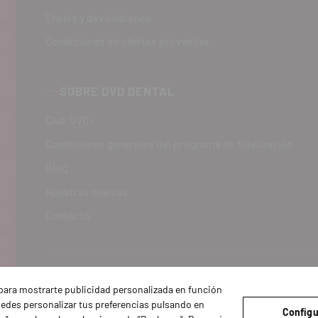
Envíos y devoluciones
Condiciones de ofertas proveedor
SOBRE DVD DENTAL
Club DVD+
Condiciones generales del programa de fidelización
Blog
Nuestras marcas
Contacto
y para mostrarte publicidad personalizada en función
Puedes personalizar tus preferencias pulsando en
Configu