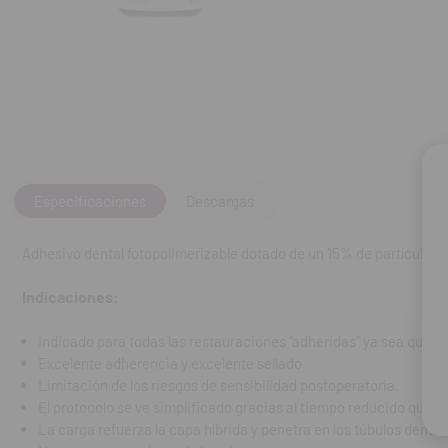
Excelente adh
Limitación de 
El protocolo 
La carga refue
Monocompuest
Contenido:
Fras
REF. FAB: 2969
Especificaciones
Descargas
Adhesivo dental fotopolimerizable dotado de un 15% de partículas de
Indicaciones:
Indicado para todas las restauraciones “adheridas” ya sea que la 
Excelente adherencia y excelente sellado.
Limitación de los riesgos de sensibilidad postoperatoria.
El protocolo se ve simplificado gracias al tiempo reducido que s
La carga refuerza la capa híbrida y penetra en los túbulos dentin