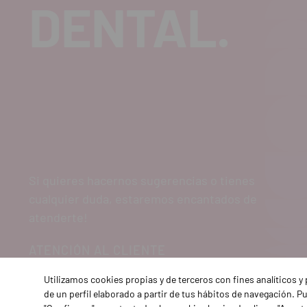
DENTAL.
Si quieres hacernos sugerencias o tienes
cualquier duda, estaremos encantados de
atenderte!
ATENCIÓN AL CLIENTE
900 300 475
Utilizamos cookies propias y de terceros con fines analíticos 
de un perfil elaborado a partir de tus hábitos de navegación. 