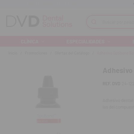
Recibe tu pedido en 24/48 horas
Monta tu clínica ¡Te acompañamos!
Buscar
CLÍNICA
ESPECIALIDADES
Inicio
Promociones
Ofertas del Catálogo
Adhesivo Optibond Sol
Adhesivo 
REF. DVD
24-12
Adhesivo dental 
las del compuest
Indicaciones:
Indicado para 