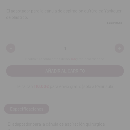
El adaptador para la cánula de aspiración quirúrgica Yankauer
de plástico.
Leer más
Dimensiones: ø 6x11x16mm
Contenido:
una unidad.
-
+
Disminuir
Aume
cantidad:
canti
REF. FAB: 30.Z1062.00
Realiza tu pedido antes de las
13h
y recíbelo mañana.
Te faltan
110.00€
para envío gratis (solo a Península)
Especificaciones
El adaptador para la cánula de aspiración quirúrgica