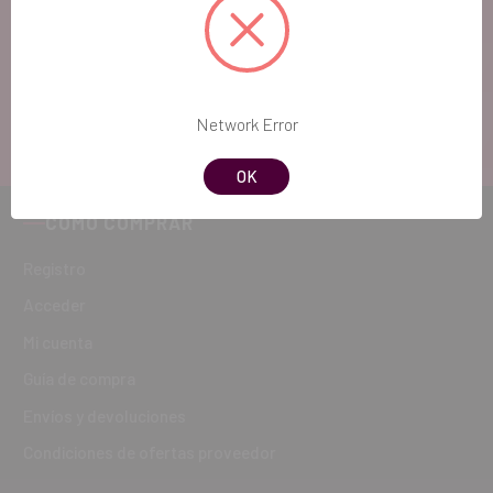
Si quieres hacernos sugerencias o tienes cualquier
duda, estaremos encantados de atenderte!
ATENCIÓN AL CLIENTE
Network Error
900 300 475
OK
CÓMO COMPRAR
Registro
Acceder
Mi cuenta
Guía de compra
Envíos y devoluciones
Condiciones de ofertas proveedor