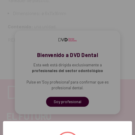
Yankauer de plástico.
Dimensiones: ø 6x11x16mm
Contenido:
una unidad.
REF. FAB: 30.Z1062.00
Bienvenido a DVD Dental
Esta web está dirigida exclusivamente a
profesionales del sector odontológico
Pulse en 'Soy profesional' para confirmar que es
profesional dental.
Soy profesional
EL FUTURO
DENTAL.