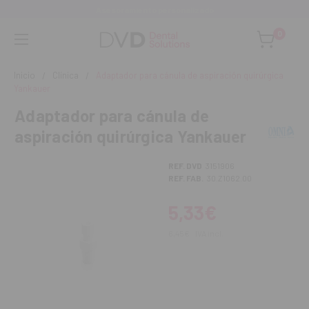
Asesoramiento personalizado
0
Inicio
Clínica
Adaptador para cánula de aspiración quirúrgica
Yankauer
Adaptador para cánula de
aspiración quirúrgica Yankauer
REF. DVD
3151906
REF. FAB.
30.Z1062.00
5,33€
6,45€
IVA incl.