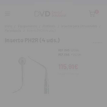
Asesoramiento personalizado
0
Inicio
Equipamiento
Profilaxis
Insertos para Ultrasonidos
Periodoncia
Inserto PH2R (4 uds.)
Inserto PH2R (4 uds.)
REF. DVD
127265
REF. FAB.
F00706
115,91€
140,25€
IVA incl.