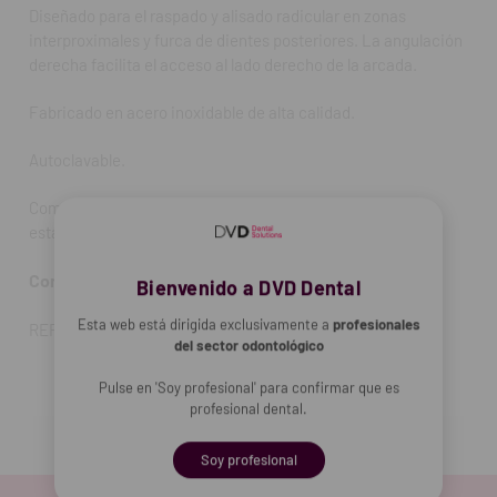
Diseñado para el raspado y alisado radicular en zonas
interproximales y furca de dientes posteriores. La angulación
derecha facilita el acceso al lado derecho de la arcada.
Fabricado en acero inoxidable de alta calidad.
Autoclavable.
Compatible con piezas de mano de ultrasonidos de rosca
estándar.
Contenido:
Pack de 4 unidades.
Bienvenido a DVD Dental
Esta web está dirigida exclusivamente a
profesionales
REF. FAB: F00706
del sector odontológico
Pulse en 'Soy profesional' para confirmar que es
profesional dental.
Soy profesional