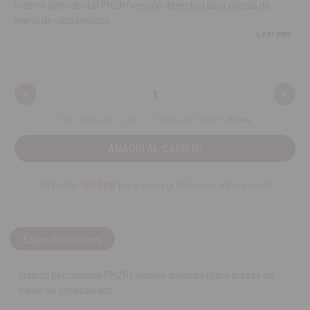
Inserto periodontal PH2R (versión derecha) para piezas de
mano de ultrasonidos.
Leer más
Diseñado para el raspado y alisado radicular en zonas
interproximales y furca de dientes posteriores. La angulación
derecha facilita el acceso al lado derecho de la arcada.
-
+
Disminuir
Aumen
cantidad:
cantid
Fabricado en acero inoxidable de alta calidad.
Disponible para compra. Entrega estimada en
15 días
.
Autoclavable.
Compatible con piezas de mano de ultrasonidos de rosca
Te faltan
110.00€
para envío gratis (solo a Península)
estándar.
Contenido:
Pack de 4 unidades.
Especificaciones
REF. FAB: F00706
Inserto periodontal PH2R (versión derecha) para piezas de
mano de ultrasonidos.