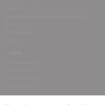
Club DVD+
Condiciones generales del programa de fidelización
Blog
Nuestras marcas
Contacto
LEGAL
Política de privacidad
Política de cookies
Condiciones de venta
Canal de denuncias