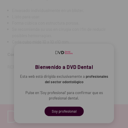
Envasado individualmente en un blíster.
Listo para usar.
Forma cúbica con estructura porosa.
Se recomienda su uso en cirugía con l fin de reducir
posibles hemorragias.
Cada cubo mide 10 x 10 x10 mm.
Contenido:
La caja contiene 40 unidades.
Bienvenido a DVD Dental
REF. FAB: 06-050
Esta web está dirigida exclusivamente a
profesionales
del sector odontológico
Pulse en 'Soy profesional' para confirmar que es
profesional dental.
Soy profesional