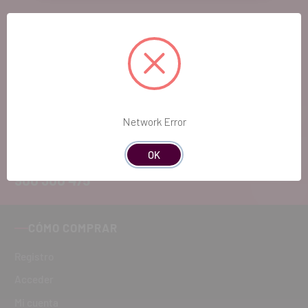
EL FUTURO
DENTAL.
Si quieres hacernos sugerencias o tienes
cualquier duda, estaremos encantados de
Network Error
atenderte!
OK
ATENCIÓN AL CLIENTE
900 300 475
CÓMO COMPRAR
Registro
Acceder
Mi cuenta