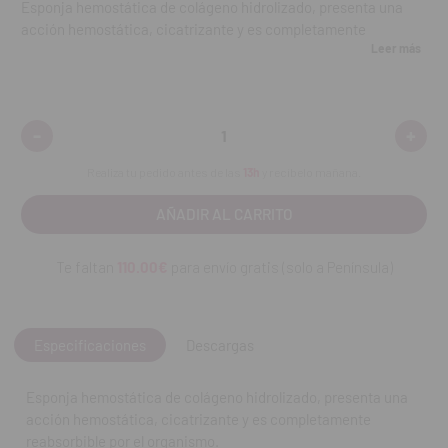
Esponja hemostática de colágeno hidrolizado, presenta una
acción hemostática, cicatrizante y es completamente
Leer más
reabsorbible por el organismo.
Envasado individualmente en un blíster.
Listo para usar.
-
+
Disminuir
Aumen
Forma cúbica con estructura porosa.
cantidad:
cantid
Se recomienda su uso en cirugía con l fin de reducir posibles
Realiza tu pedido antes de las
13h
y recíbelo mañana.
hemorragias.
Cada cubo mide 10 x 10 x10 mm.
Contenido:
La caja contiene 40 unidades.
Te faltan
110.00€
para envío gratis (solo a Península)
REF. FAB: 06-050
Especificaciones
Descargas
Esponja hemostática de colágeno hidrolizado, presenta una
acción hemostática, cicatrizante y es completamente
reabsorbible por el organismo.