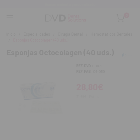
Asesoramiento personalizado
0
Inicio
Especialidades
Cirugía Dental
Hemostáticos Dentales
Esponjas Octocolagen (40 uds.)
Esponjas Octocolagen (40 uds.)
REF. DVD
C-005
REF. FAB.
06-050
28,80€
31,68€
IVA incl.