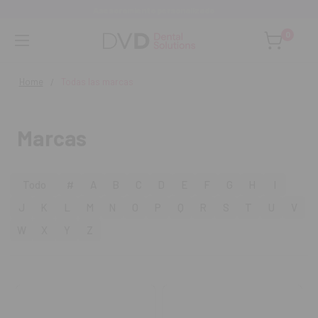
Monta tu clínica ¡Te acompañamos!
0
Home
Todas las marcas
Marcas
Todo
#
A
B
C
D
E
F
G
H
I
J
K
L
M
N
O
P
Q
R
S
T
U
V
W
X
Y
Z