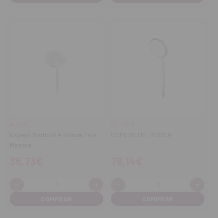
MESTRA
HU-FRIEDY
Espejo Rodio N.4 Rosca Fina
ESPEJO US-ROSCA
Mestra
35,73€
78,14€
-
+
-
+
Cantidad:
Cantidad:
Disminuir
Aumentar
Disminuir
Aume
cantidad
cantidad
cantidad
cant