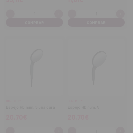
-
+
-
+
Cantidad:
Cantidad:
Disminuir
Aumentar
Disminuir
Aume
cantidad
cantidad
cantidad
cant
HU-FRIEDY
HU-FRIEDY
Espejo HD núm. 5 una cara
Espejo HD núm. 5
20,70€
20,70€
-
+
-
+
Cantidad:
Cantidad: