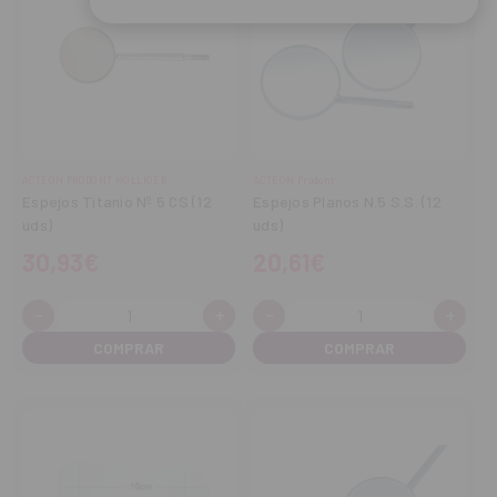
ACTEON PRODONT HOLLIGER
ACTEON Prodont
Espejos Titanio Nº 5 CS (12
Espejos Planos N.5 S.S. (12
uds)
uds)
30,93€
20,61€
-
+
-
+
Cantidad:
Cantidad:
Disminuir
Aumentar
Disminuir
Aume
cantidad
cantidad
cantidad
cant