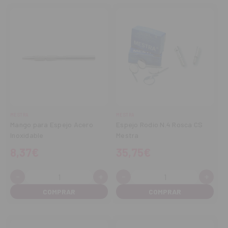
MESTRA
MESTRA
Mango para Espejo Acero
Espejo Rodio N.4 Rosca CS
Inoxidable
Mestra
8,37€
35,75€
-
+
-
+
Cantidad:
Cantidad:
Disminuir
Aumentar
Disminuir
Aume
cantidad
cantidad
cantidad
cant