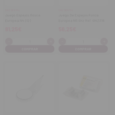
GNZ DENTAL
GNZ DENTAL
Juego Espejos Rosca
Juego De Espejos Rosca
Europea N4 (12)
Europea N5 Gnz Ref. GNZ318
81,25€
56,25€
-
+
-
+
Cantidad:
Cantidad:
Disminuir
Aumentar
Disminuir
Aume
cantidad
cantidad
cantidad
cant