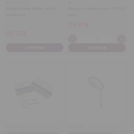
HAHNENKRATT
R&S
Espejo plano doble cara (6
Espejos titanio planos Nº5 (12
unidades)
uds)
24,67€
23,70€
-
+
Cantidad:
Disminuir
Aume
cantidad
cant
COMPRAR
GNZ DENTAL
HU-FRIEDY
Juego de 12 espejos planos
Espejo rosca nº5 (3 un.)