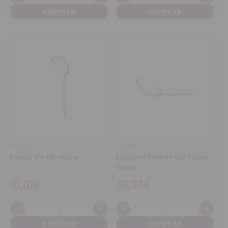
Disminuir
Aumentar
Disminuir
Aume
cantidad
cantidad
cantidad
cant
HU-FRIEDY
MESTRA
Espejo nº4 US-rosca
Espejos Dentales Nº5 Rosca
Simple
10,01€
35,73€
-
+
-
+
Cantidad:
Cantidad:
Disminuir
Aumentar
Disminuir
Aume
cantidad
cantidad
cantidad
cant