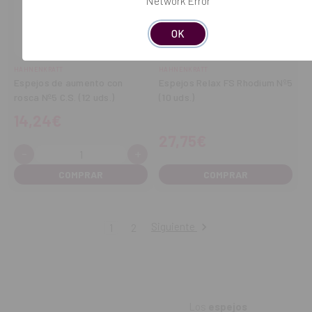
Network Error
OK
HAHNENKRATT
HAHNENKRATT
Espejos de aumento con
Espejos Relax FS Rhodium Nº5
rosca Nº5 C.S. (12 uds.)
(10 uds.)
14,24€
27,75€
-
+
Cantidad:
Disminuir
Aumentar
cantidad
cantidad
COMPRAR
Siguiente
1
2
Los
espejos