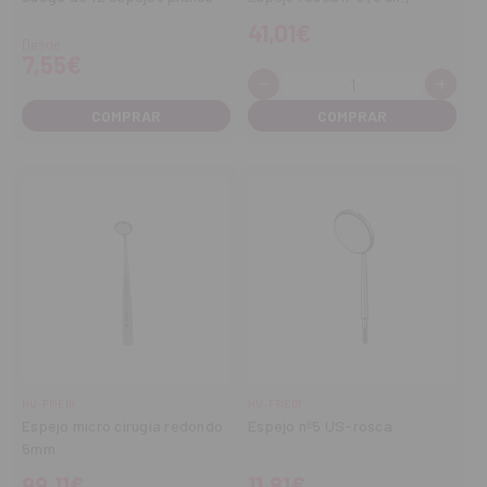
41,01€
Desde
7,55€
-
+
Cantidad:
Disminuir
Aume
cantidad
cant
COMPRAR
HU-FRIEDY
HU-FRIEDY
Espejo micro cirugía redondo
Espejo nº5 US-rosca
5mm
99,11€
11,81€