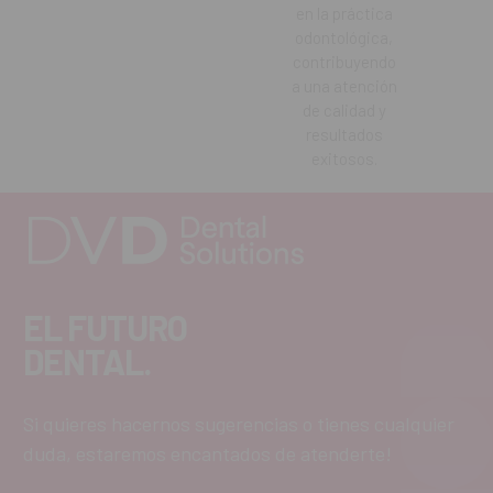
en la práctica
odontológica,
contribuyendo
a una atención
de calidad y
resultados
exitosos.
EL FUTURO
DENTAL.
Si quieres hacernos sugerencias o tienes cualquier
duda, estaremos encantados de atenderte!