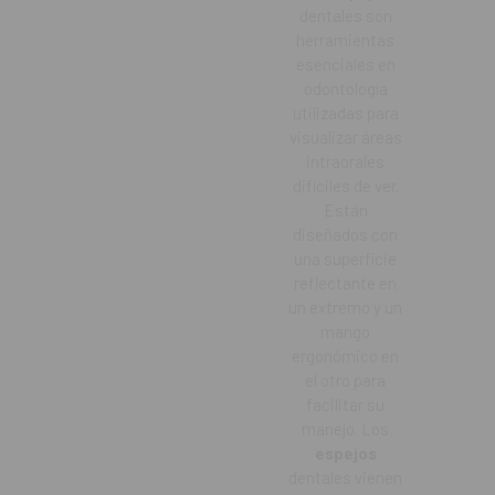
dentales son
herramientas
esenciales en
odontología
utilizadas para
visualizar áreas
intraorales
difíciles de ver.
Están
diseñados con
una superficie
reflectante en
un extremo y un
mango
ergonómico en
el otro para
facilitar su
manejo. Los
espejos
dentales vienen