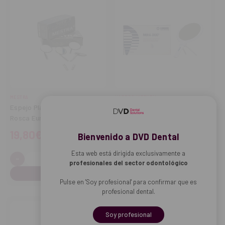
MESTRA
HAGER & WERKEN
Espejo Plano Mestra N.5
Espejo Mira Dúo
Rosca Euro
19,80€
9,26€
Bienvenido a DVD Dental
Esta web está dirigida exclusivamente a
-
+
-
+
Cantidad:
Cantidad:
Disminuir
Aumentar
Disminuir
Aume
profesionales del sector odontológico
cantidad
cantidad
cantidad
cant
Pulse en 'Soy profesional' para confirmar que es
profesional dental.
Soy profesional