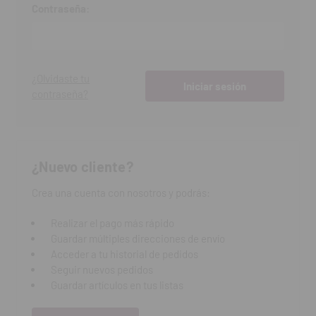
Contraseña:
¿Olvidaste tu
contraseña?
¿Nuevo cliente?
Crea una cuenta con nosotros y podrás:
Realizar el pago más rápido
Guardar múltiples direcciones de envío
Acceder a tu historial de pedidos
Seguir nuevos pedidos
Guardar artículos en tus listas