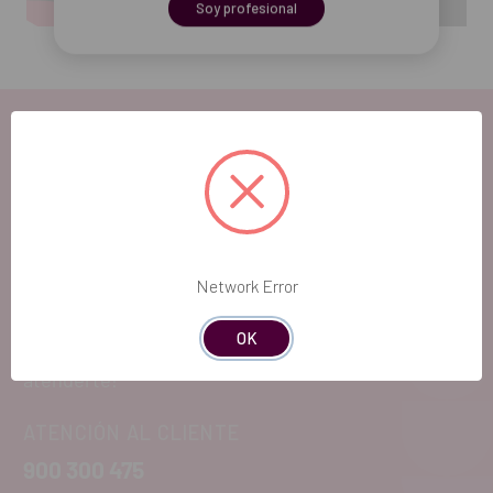
Soy profesional
EL FUTURO
DENTAL.
Network Error
Si quieres hacernos sugerencias o tienes
OK
cualquier duda, estaremos encantados de
atenderte!
ATENCIÓN AL CLIENTE
900 300 475