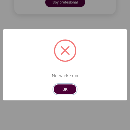
Soy profesional
EL FUTURO
DENTAL.
Network Error
Si quieres hacernos sugerencias o tienes
OK
cualquier duda, estaremos encantados de
atenderte!
ATENCIÓN AL CLIENTE
900 300 475