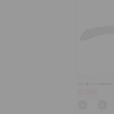
DURR DENTAL
Cánula de aspiració
51,08€
-
+
Cantidad:
Disminuir
Aum