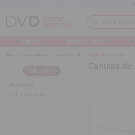
Recibe tu pedido en 24/48 horas
Monta tu clínica ¡Te acompañamos!
Buscar
CLÍNICA
ESPECIALIDADES
Inicio
Especialidades
Cirugía Dental
Cánulas de Aspiración
Cánulas de
Aplicar filtros
Filtrando por
Sin filtros aplicados