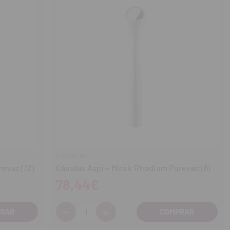
PUREVAC HVE
revac (12)
Cánulas Aspi + Miroir Rhodium Purevac (6)
78,44€
-
+
Cantidad:
Disminuir
Aumentar