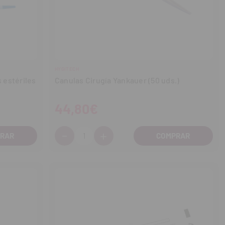
HYGITECH
 estériles
Canulas Cirugía Yankauer (50 uds.)
44,80€
-
+
Cantidad:
Disminuir
Aumentar
cantidad
cantidad