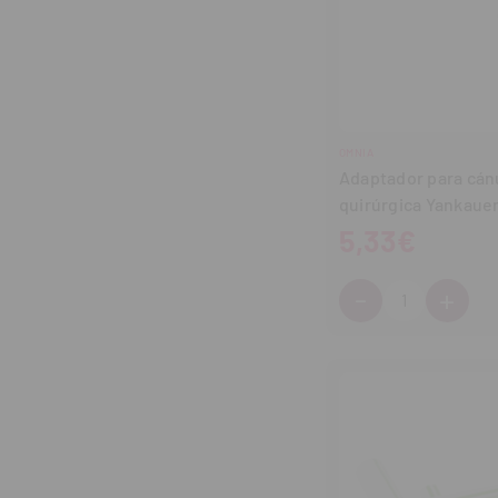
OMNIA
Adaptador para cánu
quirúrgica Yankaue
5,33€
-
+
Cantidad:
Disminuir
Aum
cantidad
can