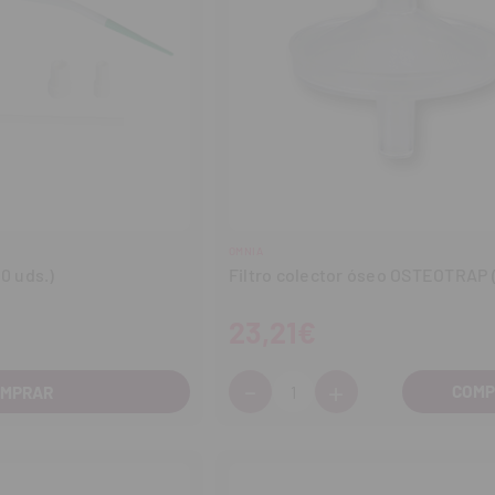
OMNIA
0 uds.)
Filtro colector óseo OSTEOTRAP (
23,21€
-
+
Cantidad:
OMPRAR
Disminuir
Aumentar
cantidad
cantidad