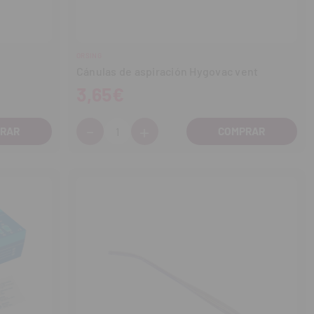
ORSING
Cánulas de aspiración Hygovac vent
3,65€
-
+
Cantidad:
Disminuir
Aumentar
cantidad
cantidad