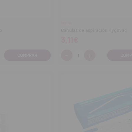
ORSING
o
Cánulas de aspiración Hygovac
3,11€
-
+
Cantidad:
entar
Disminuir
Aumentar
tidad
cantidad
cantidad