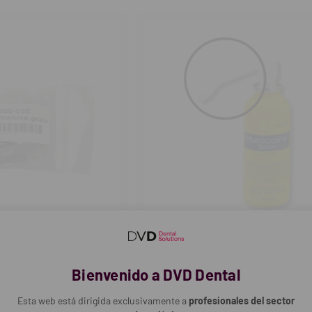
tidad
cantidad
cantidad
CLARBEN
urva (3 uds)
Cánulas Spray Hurricaine (60ml) -
Bienvenido a DVD Dental
Reposición (25 uds.)
Esta web está dirigida exclusivamente a
profesionales del sector
7,28€