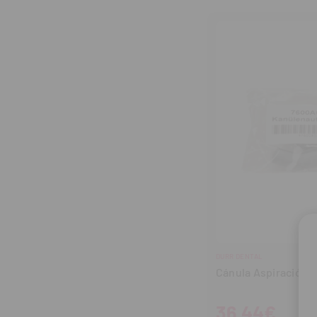
cantidad
can
DURR DENTAL
Cánula Aspiración C
36,44€