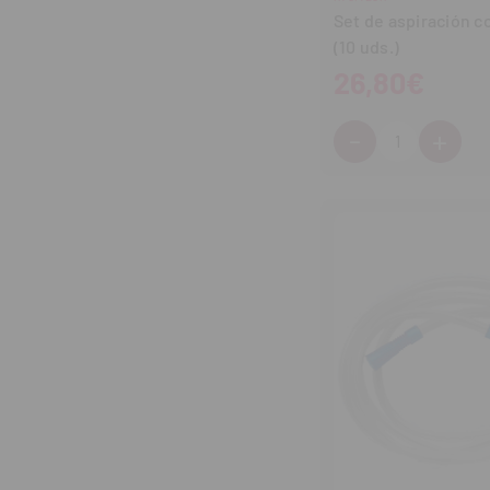
Set de aspiración c
(10 uds.)
26,80€
-
+
Cantidad:
Disminuir
Aum
cantidad
can