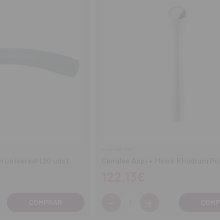
PUREVAC HVE
n universal (20 uds)
Cánulas Aspi + Miroir Rhodium Pu
122,13€
-
+
Cantidad:
entar
Disminuir
Aumentar