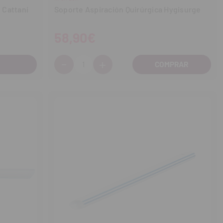
 Cattani
Soporte Aspiración Quirúrgica Hygisurge
58,90€
-
+
Cantidad:
Disminuir
Aumentar
cantidad
cantidad