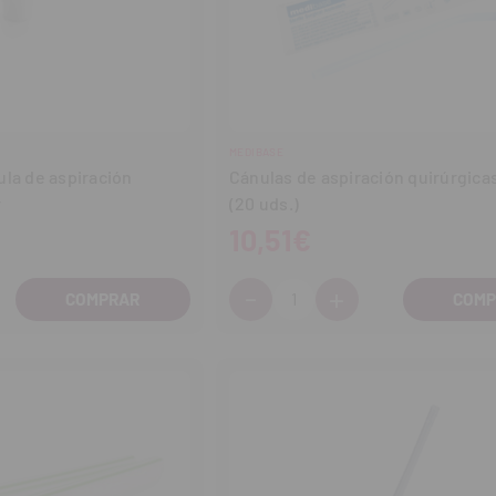
MEDIBASE
la de aspiración
Cánulas de aspiración quirúrgicas
r
(20 uds.)
10,51€
-
+
Cantidad:
entar
Disminuir
Aumentar
tidad
cantidad
cantidad