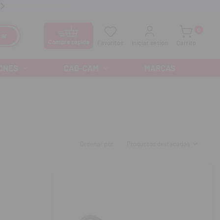
anos GRATIS al
900 300 475
Ofertas especiales cada mes
0
ar
Compra rápida
Favoritos
Iniciar sesión
Carrito
ONES
CAD-CAM
MARCAS
Ordenar por: