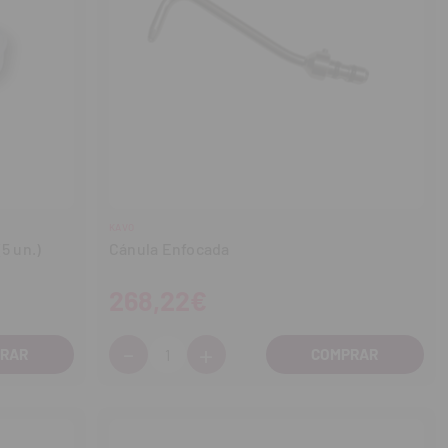
KAVO
5 un.)
Cánula Enfocada
268,22€
-
+
Cantidad:
Disminuir
Aumentar
cantidad
cantidad