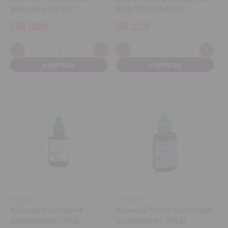
monodosis (50 uds.)
Pack (20 SingleDose)
136,00€
66,20€
-
+
-
+
Cantidad:
Cantidad:
Disminuir
Aumentar
Disminuir
Aume
cantidad
cantidad
cantidad
cant
SOLVENTUM
SOLVENTUM
Adhesivo Scotchbond
Adhesivo Primer Scotchbond
multiadhesión (7543)
multiadhesión (7542)