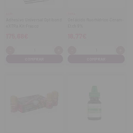
KERR
ITENA
Adhesivo Universal Optibond
Gel ácido fluorhídrico Ceram-
eXTRa Kit Frasco
Etch 9%
175,68€
18,77€
-
+
-
+
Cantidad:
Cantidad:
Disminuir
Aumentar
Disminuir
Aume
cantidad
cantidad
cantidad
cant