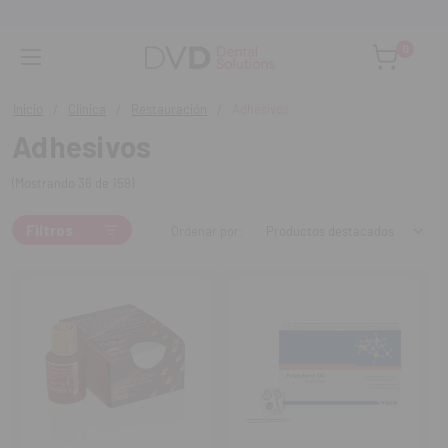
Monta tu clínica ¡Te acompañamos!
0
Inicio
Clínica
Restauración
Adhesivos
Adhesivos
(Mostrando 36 de 159)
Filtros
Ordenar por: