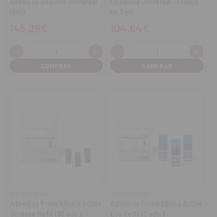
Adhesivo All bond Universal
OptiBond Universal - Frasco
(6ml)
de 5 ml
145,26€
104,64€
-
+
-
+
Cantidad:
Cantidad:
Disminuir
Aumentar
Disminuir
Aume
cantidad
cantidad
cantidad
cant
DENTSPLY SIRONA
DENTSPLY SIRONA
Adhesivo Prime&Bond Active
Adhesivo Prime&Bond Active
Unidose Refill (80 uds.)
Eco Refill (3 uds.)