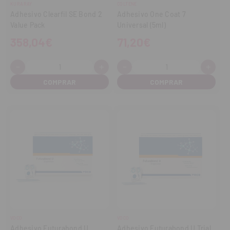
KURARAY
COLTENE
Adhesivo Clearfil SE Bond 2
Adhesivo One Coat 7
Value Pack
Universal (5ml)
358,04€
71,20€
-
+
-
+
Cantidad:
Cantidad:
Disminuir
Aumentar
Disminuir
Aume
cantidad
cantidad
cantidad
cant
VOCO
VOCO
Adhesivo Futurabond U
Adhesivo Futurabond U Trial