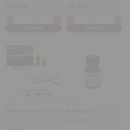
182,97€
182,97€
-
+
-
+
Cantidad:
Cantidad:
Disminuir
Aumentar
Disminuir
Aume
cantidad
cantidad
cantidad
cant
SIN STOCK
KULZER
RELIANCE
Pack de restauración KULZER
Metal Primer 8 ml
52,40€
166,12€