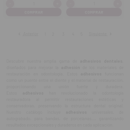
-
+
-
+
Cantidad:
Cantidad:
Disminuir
Aumentar
Disminuir
Aume
cantidad
cantidad
cantidad
cant
Anterior
Siguiente
1
2
3
4
5
Descubre nuestra amplia gama de
adhesivos dentales
,
diseñados para mejorar la
adhesión
de los materiales de
restauración en odontología. Estos
adhesivos
funcionan
como un puente entre el diente y el material de restauración,
proporcionando una unión fuerte y duradera.
Estos
adhesivos
han revolucionado la odontología
restauradora al permitir restauraciones estéticas y
conservadoras, preservando la estructura dental original.
Nuestro catálogo incluye
adhesivos
universales, de
autograbado, para bandas, de porcelanas..., garantizando
resultados excepcionales y duraderos en cada aplicación.