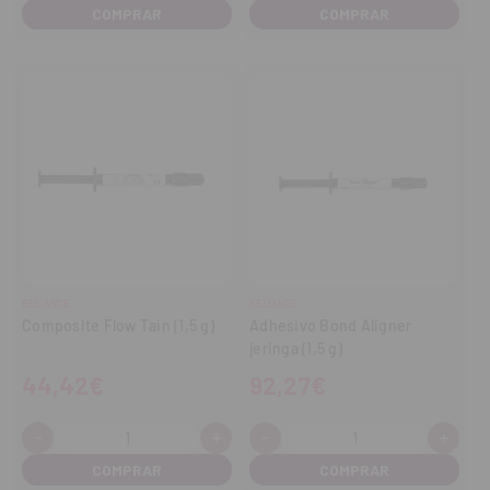
cantidad
cantidad
cantidad
cant
RELIANCE
RELIANCE
Composite Flow Tain (1,5 g)
Adhesivo Bond Aligner
jeringa (1,5 g)
44,42€
92,27€
-
+
-
+
Cantidad:
Cantidad:
Disminuir
Aumentar
Disminuir
Aume
cantidad
cantidad
cantidad
cant