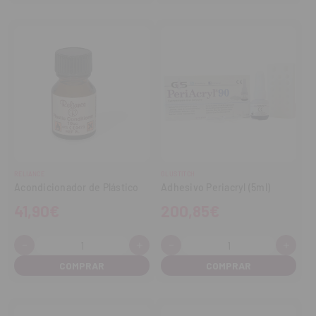
RELIANCE
GLUSTITCH
Acondicionador de Plástico
Adhesivo Periacryl (5ml)
41,90€
200,85€
-
+
-
+
Cantidad:
Cantidad:
Disminuir
Aumentar
Disminuir
Aume
cantidad
cantidad
cantidad
cant