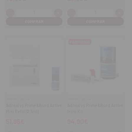
-
+
-
+
Cantidad:
Cantidad:
Disminuir
Aumentar
Disminuir
Aume
cantidad
cantidad
cantidad
cant
PROMOCIÓN
DENTSPLY SIRONA
DENTSPLY SIRONA
Adhesivo Prime&Bond Active
Adhesivo Prime&Bond Active
Mini Refill (2,5ml)
Intro Kit
51,95€
94,90€