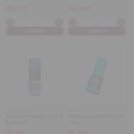
163,10€
198,00€
-
+
-
+
Cantidad:
Cantidad:
Disminuir
Aumentar
Disminuir
Aume
cantidad
cantidad
cantidad
cant
DENTSPLY SIRONA
KURARAY
Adhesivo Prime&Bond Active
Clearfil Universal Bond Quick
Refill (4ml)
2 (5ml)
79,95€
96,38€