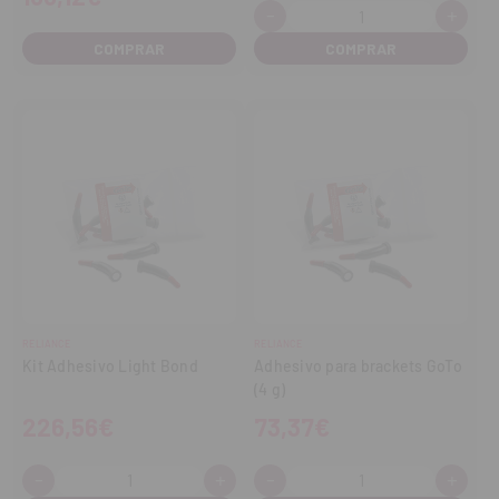
-
+
Cantidad:
Disminuir
Aume
cantidad
cant
COMPRAR
RELIANCE
RELIANCE
Kit Adhesivo Light Bond
Adhesivo para brackets GoTo
(4 g)
226,56€
73,37€
-
+
-
+
Cantidad:
Cantidad:
Disminuir
Aumentar
Disminuir
Aume