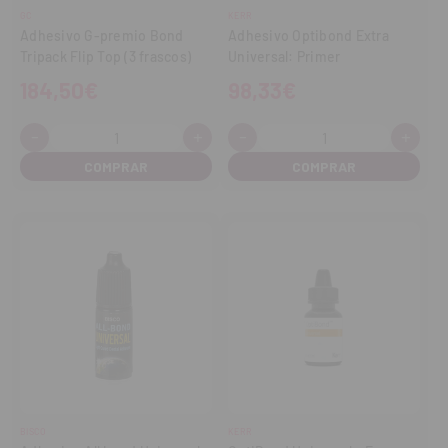
GC
KERR
Adhesivo G-premio Bond
Adhesivo Optibond Extra
Tripack Flip Top (3 frascos)
Universal: Primer
184,50€
98,33€
-
+
-
+
Cantidad:
Cantidad:
Disminuir
Aumentar
Disminuir
Aume
cantidad
cantidad
cantidad
cant
BISCO
KERR