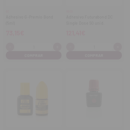
GC
VOCO
Adhesivo G-Premio Bond
Adhesivo Futurabond DC
(5ml)
Single Dose 50 unid.
73,15€
121,41€
-
+
-
+
Cantidad:
Cantidad:
Disminuir
Aumentar
Disminuir
Aume
cantidad
cantidad
cantidad
cant