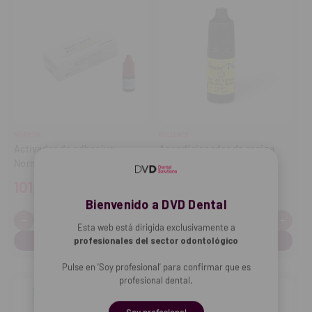
NORMON
RELIANCE
Activador de adhesivo
Acondicionador de resina
Normobond Dual Catalyst
Assure Plus (6ml)
(5ml)
101,61€
178,59€
Bienvenido a DVD Dental
-
+
-
+
Cantidad:
Cantidad:
Disminuir
Aumentar
Disminuir
Aume
Esta web está dirigida exclusivamente a
cantidad
cantidad
cantidad
cant
profesionales del sector odontológico
Pulse en 'Soy profesional' para confirmar que es
profesional dental.
Soy profesional