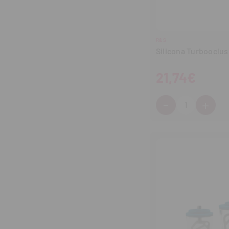
R&S
Silicona Turbooclus
21,74€
-
+
Cantidad:
Disminuir
Aum
cantidad
can