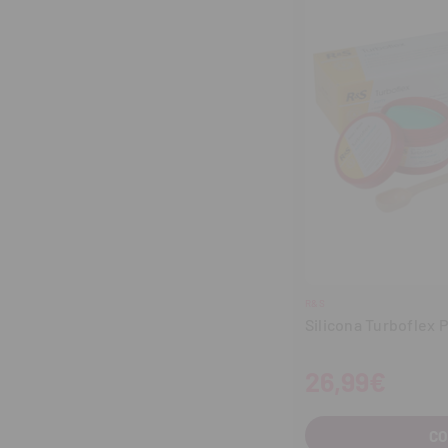
R&S
Silicona Turboflex 
26,99€
C