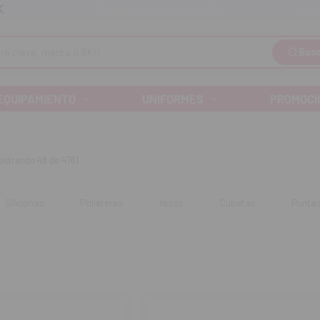
Llám
Envíos gratuitos a partir de 110€
Busc
EQUIPAMIENTO
UNIFORMES
PROMOCI
ostrando 48 de 476)
Siliconas
Poliéteres
Yesos
Cubetas
Puntas