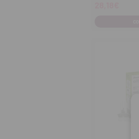
28,18€
C