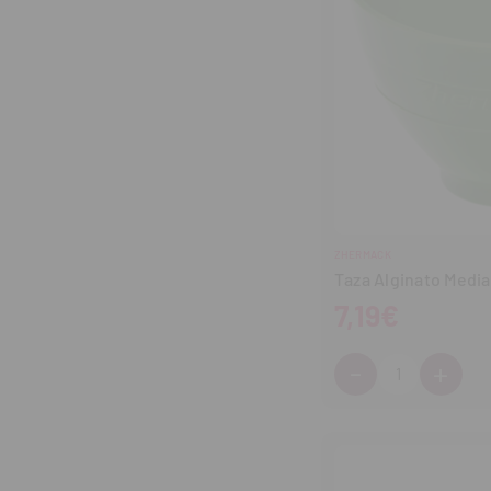
ZHERMACK
Taza Alginato Medi
7,19€
-
+
Cantidad:
Disminuir
Aum
cantidad
can