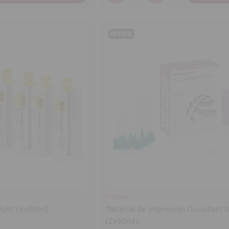
Disminuir
Aumentar
cantidad
cantidad
OFERTA
ZHERMACK
Silicona Turboflex Light (4x50ml)
Material de impresión Occlufast 
(2x50ml)