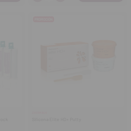
Disminuir
Aumentar
cantidad
cantidad
PROMOCIÓN
ZHERMACK
Rock
Silicona Elite HD+ Putty