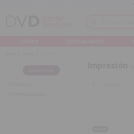
Recibe tu pedido en 24/48 horas
Monta tu clínica ¡Te acompañamos!
Buscar
CLÍNICA
ESPECIALIDADES
Inicio
Clínica
Impresión
Impresión
(M
Aplicar filtros
Filtrando por
Alginatos
Sin filtros aplicados
OFERTA