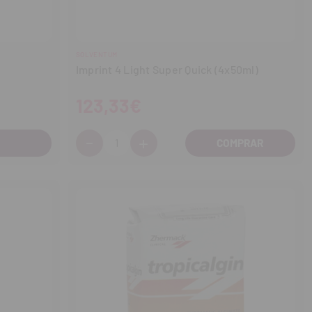
SOLVENTUM
Imprint 4 Light Super Quick (4x50ml)
123,33€
-
+
Cantidad:
Disminuir
Aumentar
cantidad
cantidad