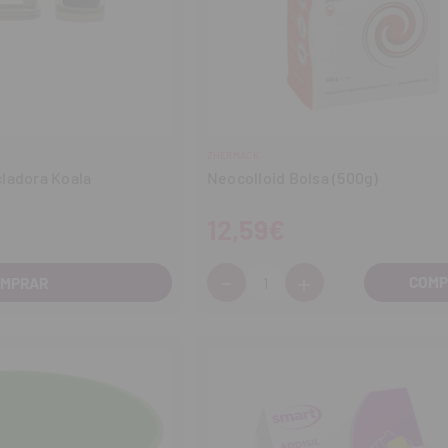
ZHERMACK
ladora Koala
Neocolloid Bolsa (500g)
12,59€
-
+
Cantidad:
OMPRAR
Disminuir
Aumentar
cantidad
cantidad