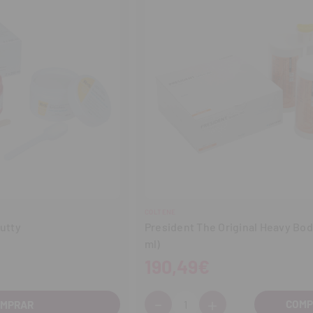
COLTENE
Putty
President The Original Heavy Bod
ml)
190,49€
-
+
Cantidad:
OMPRAR