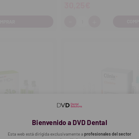
30,25€
-
+
Cantidad:
OMPRAR
Disminuir
Aumentar
cantidad
cantidad
Bienvenido a DVD Dental
Esta web está dirigida exclusivamente a
profesionales del sector