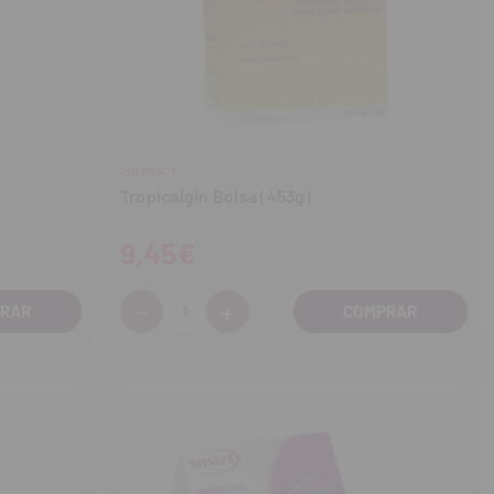
ZHERMACK
Tropicalgin Bolsa (453g)
9,45€
-
+
Cantidad:
Disminuir
Aumentar
cantidad
cantidad