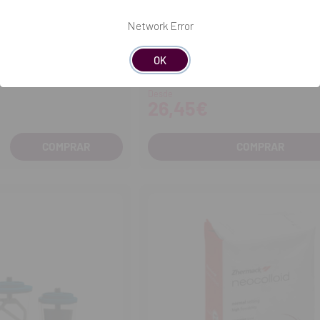
Network Error
KULZER
OK
ion
Activador Universal Plus
Desde
26,45€
COMPRAR
entar
tidad