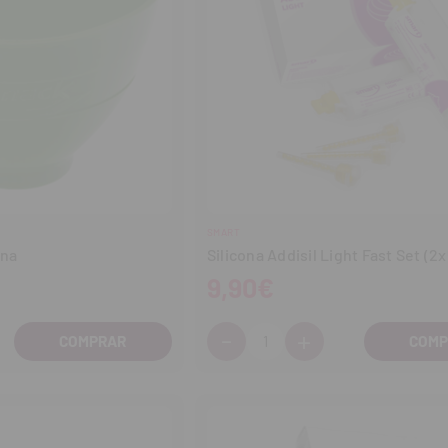
SMART
ana
Silicona Addisil Light Fast Set (2
9,90€
-
+
Cantidad:
entar
Disminuir
Aumentar
tidad
cantidad
cantidad