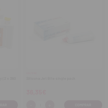
COLTENE
y (2 x 380
Silicona Jet Bite single pack
36,35€
-
+
Cantidad: