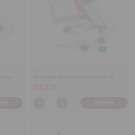
SMART
x50ml)
Silicona de adición Registril (2x50 ml)
20,27€
-
+
Cantidad:
Disminuir
Aumentar
cantidad
cantidad