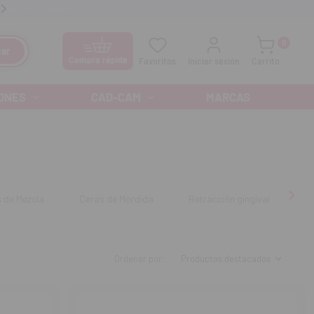
anos GRATIS al
900 300 475
Ofertas especiales cada mes
0
ar
Compra rápida
Favoritos
Iniciar sesión
Carrito
ONES
CAD-CAM
MARCAS
 de Mezcla
Ceras de Mordida
Retracción gingival
Ad
Ordenar por: