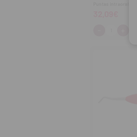
Puntas intraorales 
32,09€
-
+
Cantidad:
Disminuir
Aum
cantidad
can