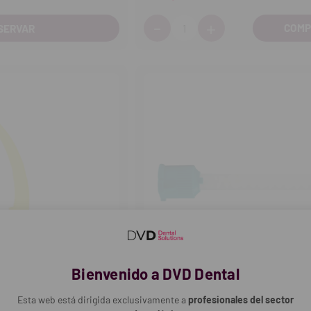
-
+
Cantidad:
SERVAR
Disminuir
Aumentar
cantidad
cantidad
Bienvenido a DVD Dental
Esta web está dirigida exclusivamente a
profesionales del sector
VOCO