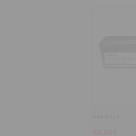
cantidad
can
VOCO
Individo Lux
83,60€