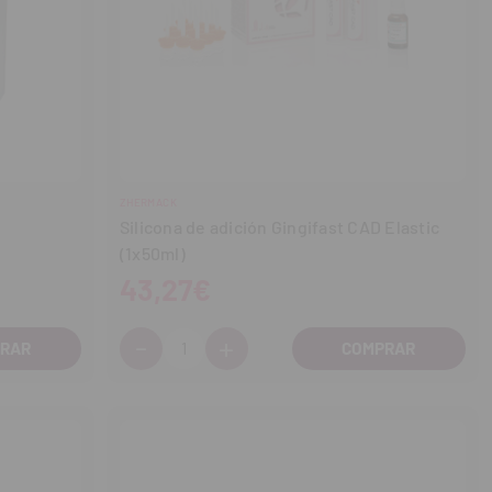
ZHERMACK
Silicona de adición Gingifast CAD Elastic
(1x50ml)
43,27€
-
+
Cantidad:
Disminuir
Aumentar
cantidad
cantidad