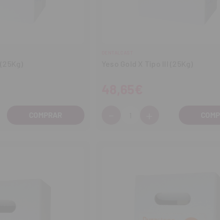
DENTALCAST
 (25Kg)
Yeso Gold X Tipo III (25Kg)
48,65€
-
+
Cantidad:
entar
Disminuir
Aumentar
tidad
cantidad
cantidad