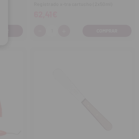
)
Registrado x-tra cartucho (2x50ml)
62,41€
-
+
Cantidad:
Disminuir
Aumentar
cantidad
cantidad