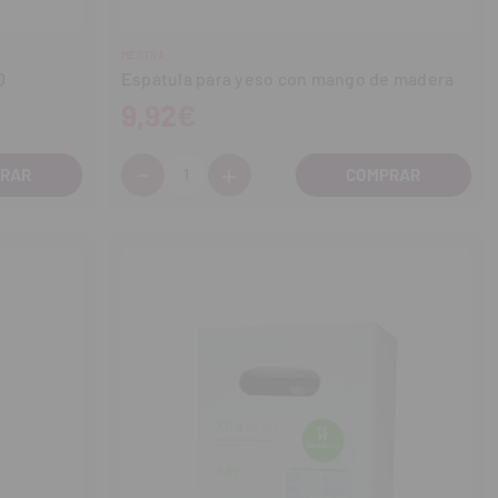
MESTRA
60
Espátula para yeso con mango de madera
9,92€
-
+
Cantidad:
Disminuir
Aumentar
cantidad
cantidad