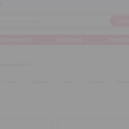
Llám
Envíos gratuitos a partir de 110€
Busc
EQUIPAMIENTO
UNIFORMES
PROMOCI
ostrando 36 de 476)
Siliconas
Poliéteres
Yesos
Cubetas
Puntas