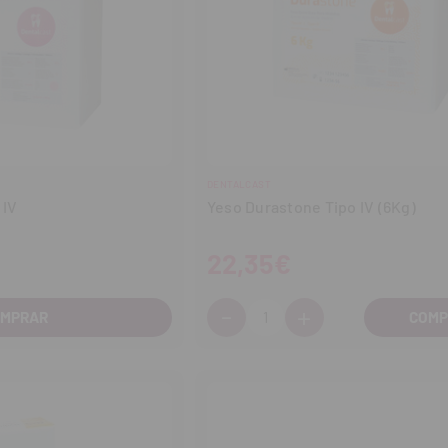
DENTALCAST
 IV
Yeso Durastone Tipo IV (6Kg)
22,35€
-
+
Cantidad:
OMPRAR
Disminuir
Aumentar
cantidad
cantidad