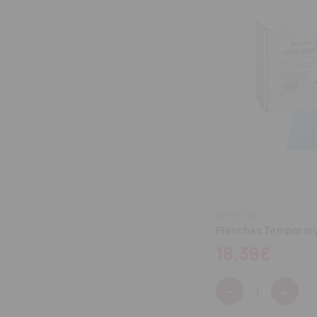
DENTAFLUX
Planchas Temporary 
18,39€
-
+
Cantidad:
Disminuir
Aum