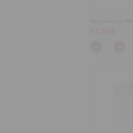
LM
Obturador Ergo 350
48,59€
-
+
Cantidad:
Disminuir
Aum
cantidad
can