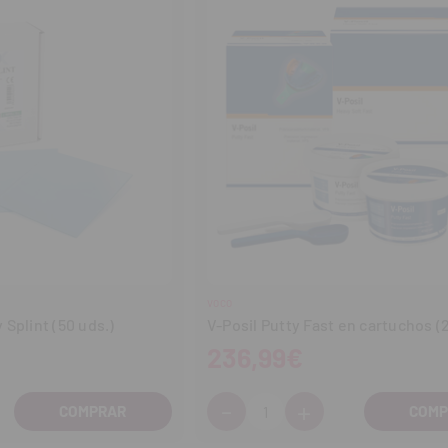
VOCO
Splint (50 uds.)
V-Posil Putty Fast en cartuchos 
236,99€
-
+
Cantidad:
entar
Disminuir
Aumentar