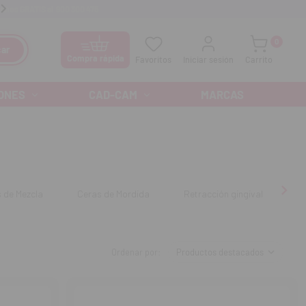
anos GRATIS al
900 300 475
Ofertas especiales cada mes
0
ar
Compra rápida
Favoritos
Iniciar sesión
Carrito
ONES
CAD-CAM
MARCAS
 de Mezcla
Ceras de Mordida
Retracción gingival
Ad
Ordenar por: