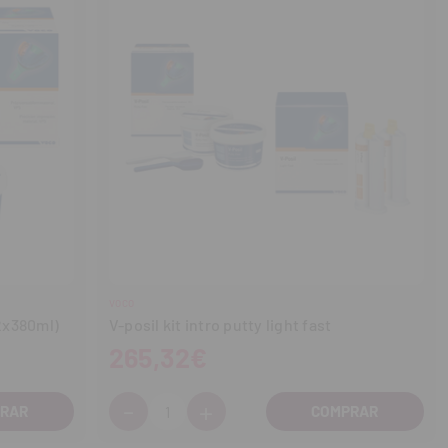
VOCO
(2x380ml)
V-posil kit intro putty light fast
265,32€
-
+
Cantidad:
Disminuir
Aumentar