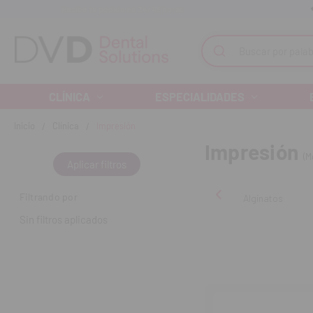
Recibe tu pedido en 24/48 horas
Monta tu clínica ¡Te acompañamos!
Buscar
CLÍNICA
ESPECIALIDADES
Inicio
Clínica
Impresión
Impresión
(M
Aplicar filtros
Filtrando por
Alginatos
Sin filtros aplicados