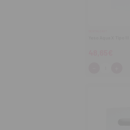
DENTALCAST
Yeso Aqua X Tipo III
48,65€
-
+
Cantidad:
Disminuir
Aum
cantidad
can